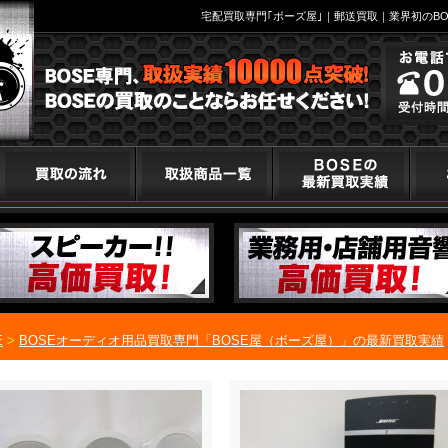
宅配買取専門｢ボーズ屋｣｜郵送買取｜業界初のBO
E
>
BOSEオーディオ用品買取専門「BOSE屋（ボーズ屋）」の最新買取実績