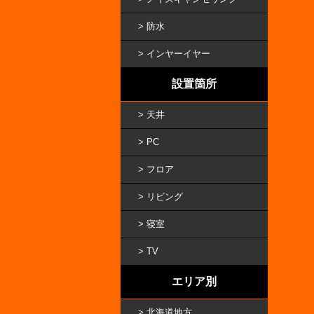
防水
インヤーイヤー
設置箇所
天井
PC
フロア
リビング
寝室
TV
エリア別
北海道地方