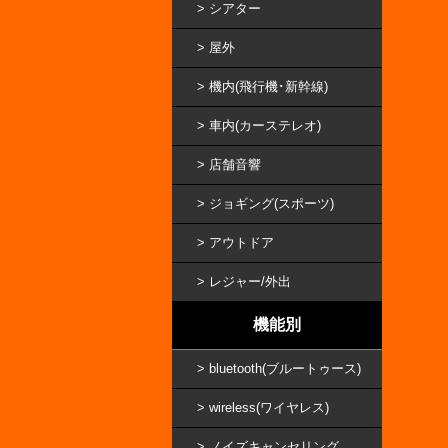
シアター
屋外
機内(飛行機･新幹線)
車内(カーステレオ)
店舗音響
ジョギング(スポーツ)
アウトドア
レジャー/外出
機能別
bluetooth(ブルートゥース)
wireless(ワイヤレス)
ノイズキャンセリング