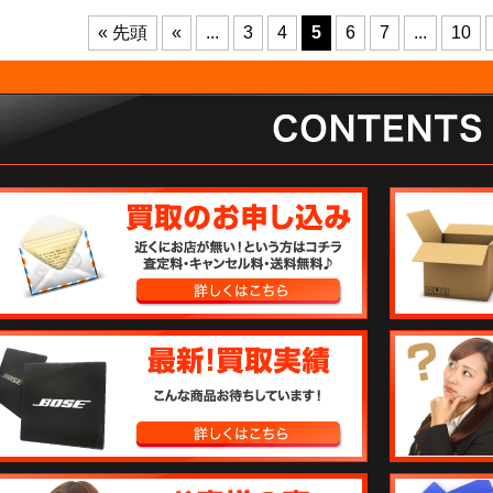
« 先頭
«
...
3
4
5
6
7
...
10