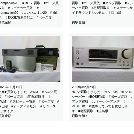
Companion20 ＃BOSE買取 #ボーズ買
買取 #ボーズ買取 #アンプ買取 #レシ
取り #スピーカー買取 ＃
ーバー買取 #宅配買取り ＃ステージサ
Companion20 #コンパニオン20 #岡山
イドサウンドシステム ＃岡山県
県 ＃BOSE買取専門店 #ボーズ屋
買取金額：
買取金額：
2023年03月13日
2023年02月23日
BOSE買取しました AWM ＃BOSE買
BOSE買取しました PLS-1610 #DVDレ
取 #ボーズ買取 #宅配買取り ＃
シーバー #BOSE買取 #ボーズ買取 #
AWM ＃スピーカー買取 #ボーズ屋 #
アンプ買取 #レシーバーアンプ ＃
岡山県 #オーディオ処分 ＃リユース
PLS1610 ＃故障していても買取しま
#リサイクル
す #宅配買取 #広島県
買取金額：
買取金額：