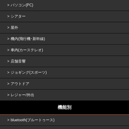
パソコン(PC)
シアター
屋外
機内(飛行機･新幹線)
車内(カーステレオ)
店舗音響
ジョギング(スポーツ)
アウトドア
レジャー/外出
機能別
bluetooth(ブルートゥース)