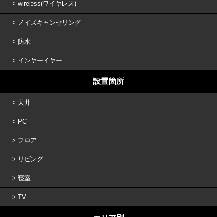
wireless(ワイヤレス)
ノイズキャンセリング
防水
インヤーイヤー
設置箇所
天井
PC
フロア
リビング
寝室
TV