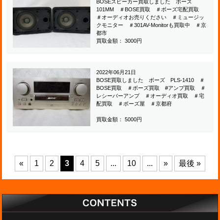
BOSEスピーカー買取しました ボーズ
101MM ＃BOSE買取 ＃ボーズ宅配買取
＃オーディオお売りください ＃ミュージッ
クモニター ＃301AV-Monitorも買取中 ＃京
都市
買取金額： 3000円
2022年06月21日
BOSE買取しました ボーズ PLS-1410 ＃
BOSE買取 ＃ボーズ買取 #アンプ買取 ＃
レシーバーアンプ ＃オーディオ買取 ＃宅
配買取 ＃ボーズ屋 ＃京都府
買取金額： 5000円
«
1
2
3
4
5
...
10
...
»
最後 »