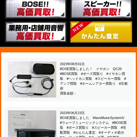
2023年08月01日
BOSE買取しました！ イヤホン QC20
#BOSE買取 #ボーズ買取り #イヤホン買
取 #ヘッドホン買取 #スピーカー買取 #
アンプ買取 #ホームシアター買取り #京都
府
買取金額：
2023年06月23日
BOSE買取しました WaveMusicSystemⅣ
#ウェーブミュージックシステム #BOSE買
取 #ボーズ買取り #スピーカー買取 #宅
配買取 #かんたん査定 #オーディオ処分