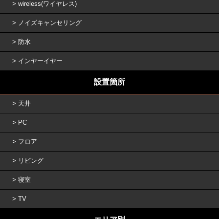
wireless(ワイヤレス)
ノイズキャンセリング
防水
インヤーイヤー
設置箇所
天井
PC
フロア
リビング
寝室
TV