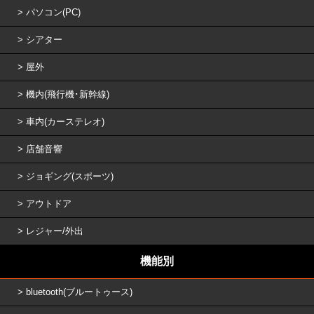
パソコン(PC)
シアター
屋外
機内(飛行機･新幹線)
車内(カーステレオ)
店舗音響
ジョギング(スポーツ)
アウトドア
レジャー/外出
機能別
bluetooth(ブルートゥース)