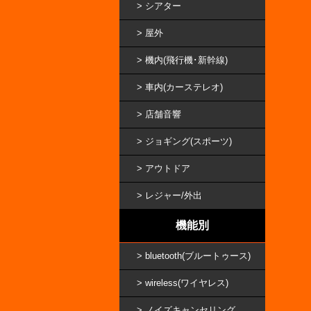
シアター
屋外
機内(飛行機･新幹線)
車内(カーステレオ)
店舗音響
ジョギング(スポーツ)
アウトドア
レジャー/外出
機能別
bluetooth(ブルートゥース)
wireless(ワイヤレス)
ノイズキャンセリング