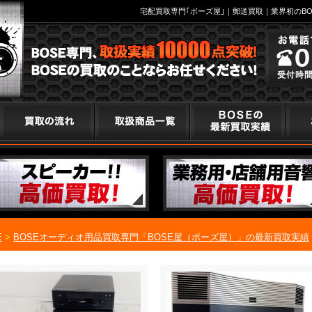
宅配買取専門｢ボーズ屋｣｜郵送買取｜業界初のBO
E
>
BOSEオーディオ用品買取専門「BOSE屋（ボーズ屋）」の最新買取実績