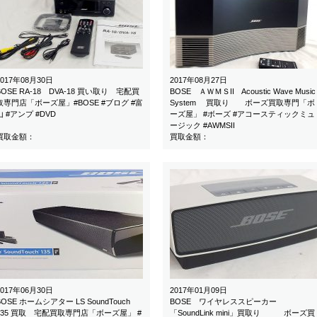
2017年08月30日
2017年08月27日
BOSE RA-18 DVA-18 買い取り 宅配買
BOSE ＡＷＭＳII Acoustic Wave Music
取専門店「ボーズ屋」#BOSE #ブログ #富
System 買取り ボーズ買取専門「ボ
山 #アンプ #DVD
ーズ屋」 #ボーズ #アコースティックミュ
ージック #AWMSII
買取金額：
買取金額：
2017年06月30日
2017年01月09日
BOSE ホームシアター LS SoundTouch
BOSE ワイヤレススピーカー
135 買取 宅配買取専門店「ボーズ屋」 #
「SoundLink mini」買取り ボーズ買