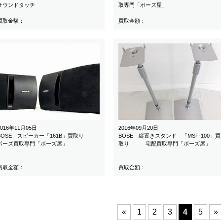
サウンドタッチ
取専門「ボーズ屋」
買取金額：
買取金額：
2016年11月05日
2016年09月20日
BOSE スピーカー「161B」買取り
BOSE 縦置きスタンド 「MSF-100」買
ボーズ買取専門「ボーズ屋」
取り 宅配買取専門「ボーズ屋」
買取金額：
買取金額：
«
1
2
3
4
5
»