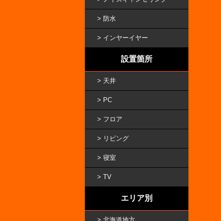
防水
インヤーイヤー
設置箇所
天井
PC
フロア
リビング
寝室
TV
エリア別
北海道地方