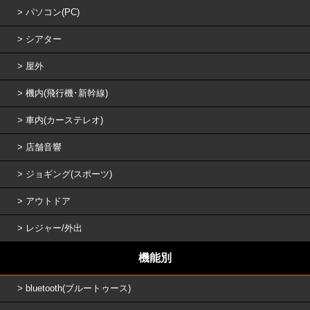
パソコン(PC)
シアター
屋外
機内(飛行機･新幹線)
車内(カーステレオ)
店舗音響
ジョギング(スポーツ)
アウトドア
レジャー/外出
機能別
bluetooth(ブルートゥース)