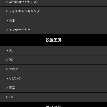
wireless(ワイヤレス)
ノイズキャンセリング
防水
インヤーイヤー
設置箇所
天井
PC
フロア
リビング
寝室
TV