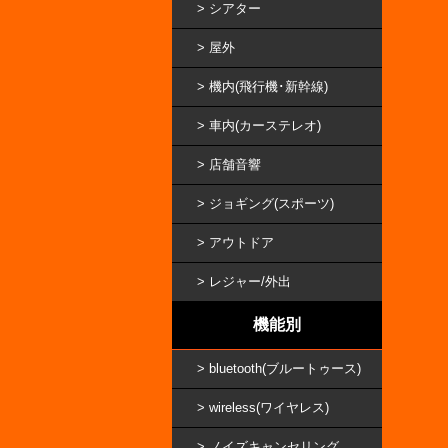
シアター
屋外
機内(飛行機･新幹線)
車内(カーステレオ)
店舗音響
ジョギング(スポーツ)
アウトドア
レジャー/外出
機能別
bluetooth(ブルートゥース)
wireless(ワイヤレス)
ノイズキャンセリング