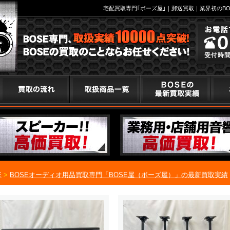
宅配買取専門｢ボーズ屋｣｜郵送買取｜業界初のBO
E
>
BOSEオーディオ用品買取専門「BOSE屋（ボーズ屋）」の最新買取実績