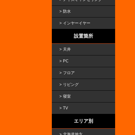
防水
インヤーイヤー
設置箇所
天井
PC
フロア
リビング
寝室
TV
エリア別
北海道地方