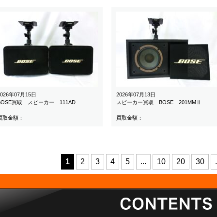
2026年07月15日
2026年07月13日
BOSE買取 スピーカー 111AD
スピーカー買取 BOSE 201MMⅡ
買取金額：
買取金額：
1
2
3
4
5
...
10
20
30
.