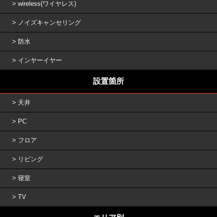
wireless(ワイヤレス)
ノイズキャンセリング
防水
インヤーイヤー
設置箇所
天井
PC
フロア
リビング
寝室
TV