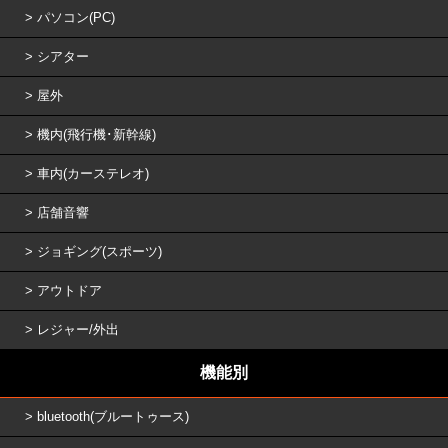
パソコン(PC)
シアター
屋外
機内(飛行機･新幹線)
車内(カーステレオ)
店舗音響
ジョギング(スポーツ)
アウトドア
レジャー/外出
機能別
bluetooth(ブルートゥース)