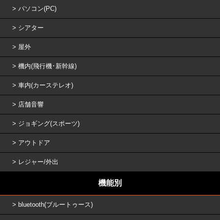
パソコン(PC)
シアター
屋外
機内(飛行機･新幹線)
車内(カーステレオ)
店舗音響
ジョギング(スポーツ)
アウトドア
レジャー/外出
機能別
bluetooth(ブルートゥース)