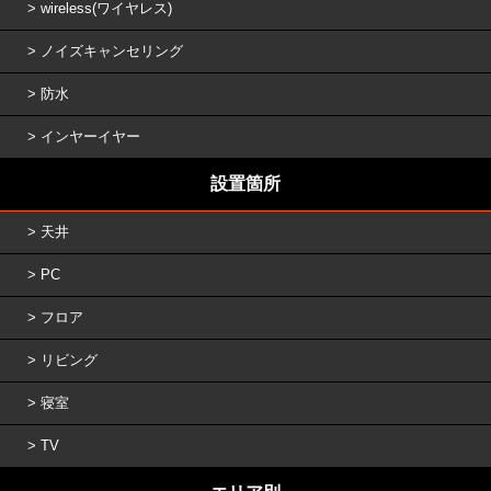
wireless(ワイヤレス)
ノイズキャンセリング
防水
インヤーイヤー
設置箇所
天井
PC
フロア
リビング
寝室
TV