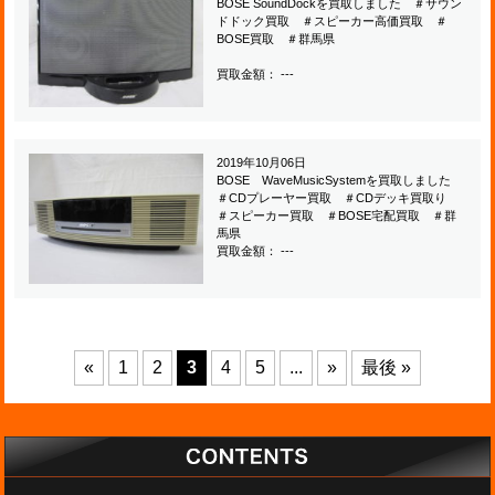
BOSE SoundDockを買取しました ＃サウン
ドドック買取 ＃スピーカー高価買取 ＃
BOSE買取 ＃群馬県
買取金額： ---
2019年10月06日
BOSE WaveMusicSystemを買取しました
＃CDプレーヤー買取 ＃CDデッキ買取り
＃スピーカー買取 ＃BOSE宅配買取 ＃群
馬県
買取金額： ---
«
1
2
3
4
5
...
»
最後 »