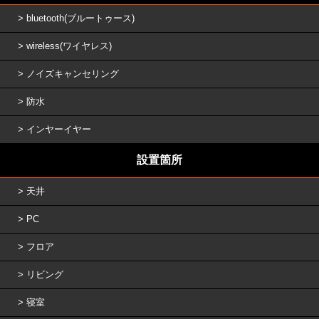
bluetooth(ブルートゥース)
wireless(ワイヤレス)
ノイズキャンセリング
防水
インヤーイヤー
設置箇所
天井
PC
フロア
リビング
寝室