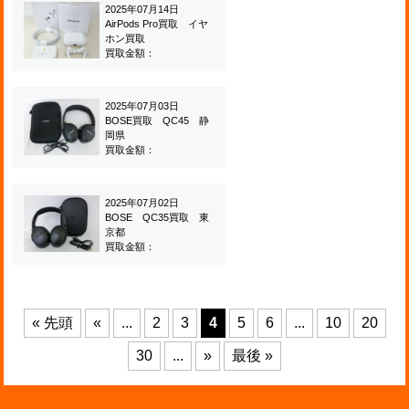
2025年07月14日
AirPods Pro買取 イヤ
ホン買取
買取金額：
2025年07月03日
BOSE買取 QC45 静
岡県
買取金額：
2025年07月02日
BOSE QC35買取 東
京都
買取金額：
« 先頭
«
...
2
3
4
5
6
...
10
20
30
...
»
最後 »