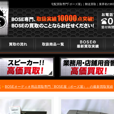
宅配買取専門｢ボーズ屋｣｜郵送買取｜業界初のBO
E
>
BOSEオーディオ用品買取専門「BOSE屋（ボーズ屋）」の最新買取実績