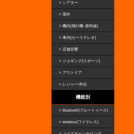
シアター
屋外
機内(飛行機･新幹線)
車内(カーステレオ)
店舗音響
ジョギング(スポーツ)
アウトドア
レジャー/外出
機能別
bluetooth(ブルートゥース)
wireless(ワイヤレス)
ノイズキャンセリング