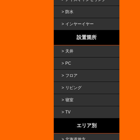
防水
インヤーイヤー
設置箇所
天井
PC
フロア
リビング
寝室
TV
エリア別
北海道地方