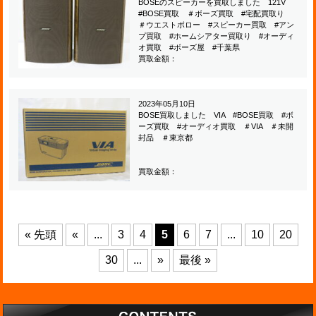
BOSEのスピーカーを買取しました 121V
#BOSE買取 ＃ボーズ買取 #宅配買取り
＃ウエストボロー #スピーカー買取 #アン
プ買取 #ホームシアター買取り #オーディ
オ買取 #ボーズ屋 #千葉県
買取金額：
2023年05月10日
BOSE買取しました VIA #BOSE買取 #ボ
ーズ買取 #オーディオ買取 ＃VIA ＃未開
封品 ＃東京都
買取金額：
« 先頭
«
...
3
4
5
6
7
...
10
20
30
...
»
最後 »