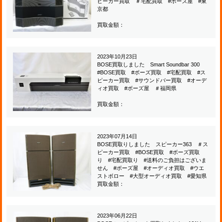
ピーカー買取 ＃宅配買取 #ボーズ屋 #東
京都
買取金額：
2023年10月23日
BOSE買取しました Smart Soundbar 300
#BOSE買取 #ボーズ買取 #宅配買取 #ス
ピーカー買取 #サウンドバー買取 #オーデ
ィオ買取 #ボーズ屋 ＃福岡県
買取金額：
2023年07月14日
BOSE買取りしました スピーカー363 ＃ス
ピーカー買取 #BOSE買取 #ボーズ買取
り #宅配買取り #送料のご負担はございま
せん #ボーズ屋 #オーディオ買取 #ウエ
ストボロー #大型オーディオ買取 #愛知県
買取金額：
2023年06月22日