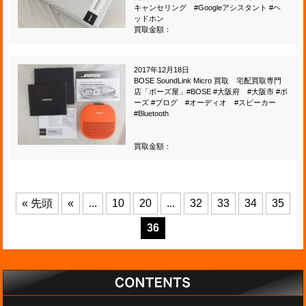
キャンセリング #Googleアシスタント #ヘ
ッドホン
買取金額：
2017年12月18日
BOSE SoundLink Micro 買取 宅配買取専門
店「ボーズ屋」#BOSE #大阪府 #大阪市 #ボ
ーズ #ブログ #オーディオ #スピーカー
#Bluetooth
買取金額：
« 先頭
«
...
10
20
...
32
33
34
35
36