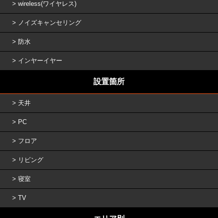
wireless(ワイヤレス)
ノイズキャンセリング
防水
インヤーイヤー
設置箇所
天井
PC
フロア
リビング
寝室
TV