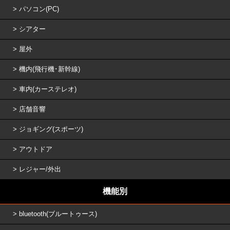
パソコン(PC)
シアター
屋外
機内(飛行機･新幹線)
車内(カーステレオ)
店舗音響
ジョギング(スポーツ)
アウトドア
レジャー/外出
機能別
bluetooth(ブルートゥース)