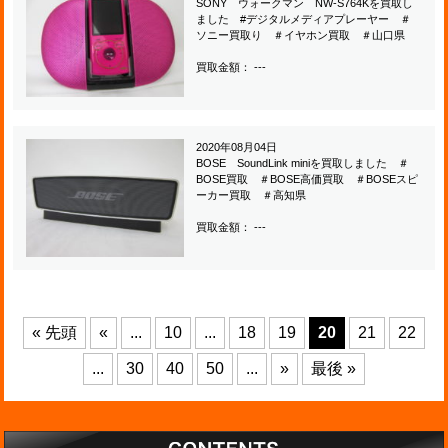
SONY ウォークマン NW-S764Kを買取し
ました #デジタルメディアプレーヤー ＃
ソニー買取り ＃イヤホン買取 ＃山口県
買取金額： ---
2020年08月04日
BOSE SoundLink miniを買取しました ＃
BOSE買取 ＃BOSE高価買取 ＃BOSEスピ
ーカー買取 ＃高知県
買取金額： ---
« 先頭
«
...
10
...
18
19
20
21
22
...
30
40
50
...
»
最後 »