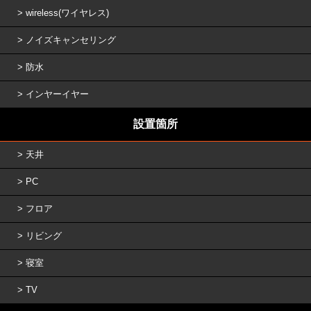
wireless(ワイヤレス)
ノイズキャンセリング
防水
インヤーイヤー
設置箇所
天井
PC
フロア
リビング
寝室
TV