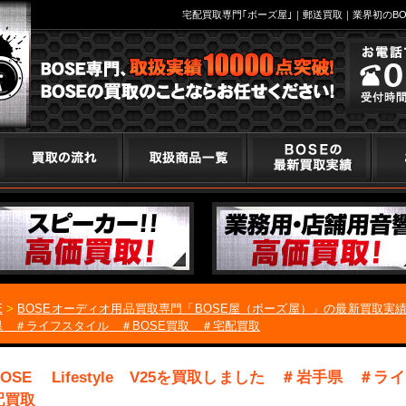
宅配買取専門｢ボーズ屋｣｜郵送買取｜業界初のBO
E
>
BOSEオーディオ用品買取専門「BOSE屋（ボーズ屋）」の最新買取実
県 ＃ライフスタイル ＃BOSE買取 ＃宅配買取
BOSE Lifestyle V25を買取しました ＃岩手県 ＃
配買取