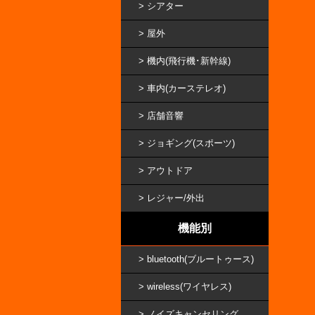
シアター
屋外
機内(飛行機･新幹線)
車内(カーステレオ)
店舗音響
ジョギング(スポーツ)
アウトドア
レジャー/外出
機能別
bluetooth(ブルートゥース)
wireless(ワイヤレス)
ノイズキャンセリング