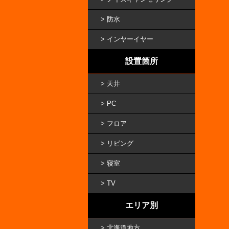
防水
インヤーイヤー
設置箇所
天井
PC
フロア
リビング
寝室
TV
エリア別
北海道地方