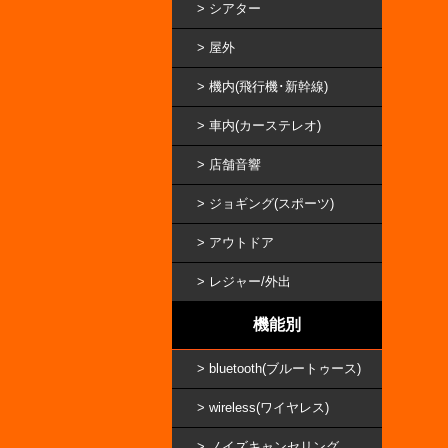
シアター
屋外
機内(飛行機･新幹線)
車内(カーステレオ)
店舗音響
ジョギング(スポーツ)
アウトドア
レジャー/外出
機能別
bluetooth(ブルートゥース)
wireless(ワイヤレス)
ノイズキャンセリング