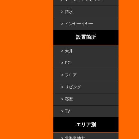
防水
インヤーイヤー
設置箇所
天井
PC
フロア
リビング
寝室
TV
エリア別
北海道地方