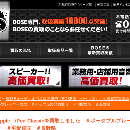
宅配買取専門｢ボーズ屋｣｜郵送買取｜業界初のBO
E
>
BOSEオーディオ用品買取専門「BOSE屋（ボーズ屋）」の最新買取実績
ルプレーヤー買取 ＃アップル製品買取り ＃宅配買取 ＃長野県
Apple iPod Classicを買取しました ＃ポータブ
り ＃宅配買取 ＃長野県