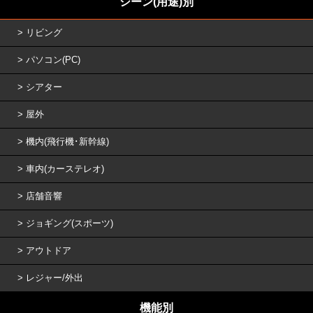
シーン(用途)別
リビング
パソコン(PC)
シアター
屋外
機内(飛行機･新幹線)
車内(カーステレオ)
店舗音響
ジョギング(スポーツ)
アウトドア
レジャー/外出
機能別