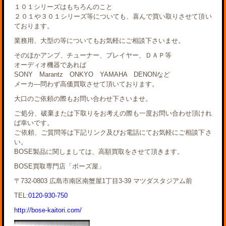
１０１シリーズはもちろんのこと
２０１や３０１シリーズ等についても、喜んで買い取りさせて頂い
ております。
業務用、大型の等についてもお気軽にご相談下さいませ。
そのほかアンプ、チューナー、プレイヤー、ＤＡＰ等
オーディオ機器であれば
SONY Marantz ONKYO YAMAHA DENONなど
メーカ―問わず高価買取させて頂いております。
大口のご依頼の際もお問い合わせ下さいませ。
ご処分、破棄または下取りをお考えの際も一度お問い合わせ頂けれ
ば幸いです。
ご依頼、ご質問等は下記リンク及びお電話にてお気軽にご相談下さ
い。
BOSE製品に関しましては、高額買取をさせて頂きます。
BOSE買取専門店「ボーズ屋」
〒732-0803 広島市南区南蟹屋1丁目3-39 マツダスタジアム前
TEL:
0120-930-750
http://bose-kaitori.com/