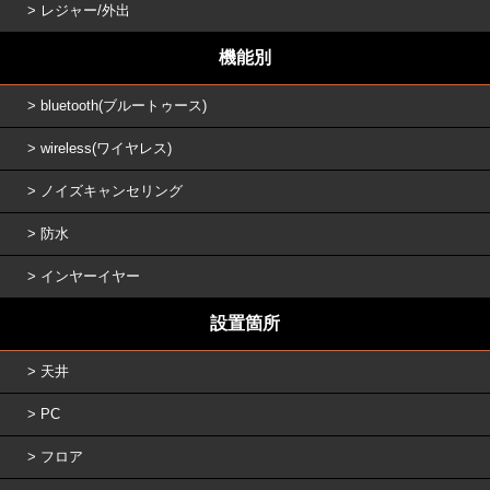
レジャー/外出
機能別
bluetooth(ブルートゥース)
wireless(ワイヤレス)
ノイズキャンセリング
防水
インヤーイヤー
設置箇所
天井
PC
フロア