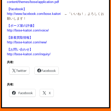
content/themes/bose/application.pdf
【facebook】
http://www.facebook.com/bose.kaitori
←「いいね！」よろしくお
願いします！
【ボーズ屋の評価】
http://bose-kaitori.com/voice/
【新着買取情報】
http://bose-kaitori.com/new/
【お問い合わせ】
http://bose-kaitori.com/inquiry/
共有:
Twitter
Facebook
共有:
Facebook
X