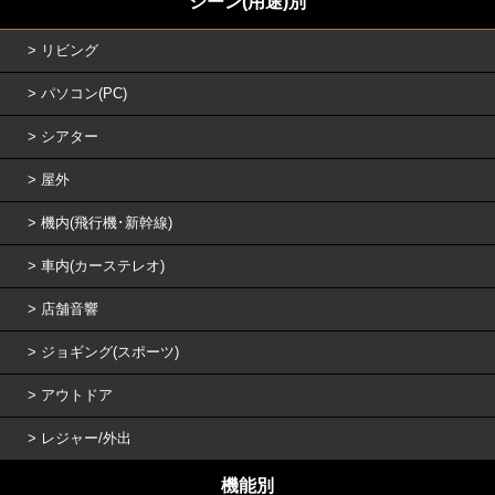
シーン(用途)別
リビング
パソコン(PC)
シアター
屋外
機内(飛行機･新幹線)
車内(カーステレオ)
店舗音響
ジョギング(スポーツ)
アウトドア
レジャー/外出
機能別