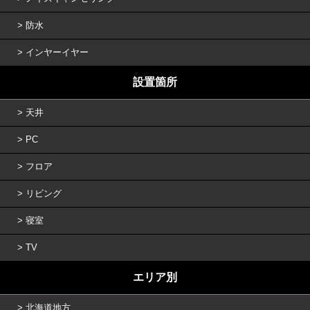
防水
インヤーイヤー
設置箇所
天井
PC
フロア
リビング
寝室
TV
エリア別
北海道地方