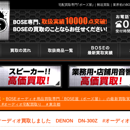
宅配買取専門｢ボーズ屋｣｜郵送買取｜業界初のBO
E
>
BOSEオーディオ用品買取専門「BOSE屋（ボーズ屋）」の最新買取
Z #オーディオ宅配買取り ＃東京都
オーディオ買取しました DENON DN-300Z #オーデ