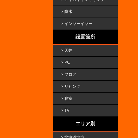
防水
インヤーイヤー
設置箇所
天井
PC
フロア
リビング
寝室
TV
エリア別
北海道地方