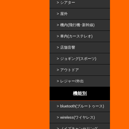
シアター
屋外
機内(飛行機･新幹線)
車内(カーステレオ)
店舗音響
ジョギング(スポーツ)
アウトドア
レジャー/外出
機能別
bluetooth(ブルートゥース)
wireless(ワイヤレス)
ノイズキャンセリング