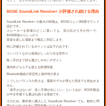
そして「なぜ今売る人が増えているのか」を中心にご紹介します。
BOSE SoundLink Revolve+ が評価され続ける理由
SoundLink Revolve+ の最大の特徴は、BOSEらしい
360度サウンド
設計
です。
スピーカーを部屋のどこに置いても、音の広がり方が均一で、
BGM用途からしっかり
音楽を楽しむ場面まで幅広く対応します。
特に評価されているポイントは以下の点です。
コンパクトながら低域がしっかり出る音作り
取っ手付きで持ち運びしやすいデザイン
屋内外どちらでも使える防滴性能
Bluetooth接続の安定性と操作性の良さ
こうしたバランスの良さは、最新モデルが増えた現在でも色あせま
せん。
「派手さはないが、音に不満が出にくい」という点が、BOSE製品
が中古市場でも選ばれ続ける理由です。
そのため、数年前に購入した SoundLink Revolve+ でも、
動作に問
題がなければ十分に買取対象
になります。