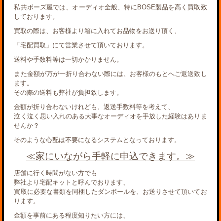
私共ボーズ屋では、オーディオ全般、特にBOSE製品を高く買取致
しております。
買取の際は、お客様より箱に入れてお品物をお送り頂く、
「宅配買取」にて営業させて頂いております。
送料や手数料等は一切かかりません。
また金額が万が一折り合わない際には、お客様のもとへご返送致し
ます。
その際の送料も弊社が負担致します。
金額が折り合わないけれども、返送手数料等を考えて、
泣く泣く思い入れのある大事なオーディオを手放した経験はありま
せんか？
そのような心配は不要になるシステムとなっております。
≪家にいながら手軽に申込できます。≫
店舗に行く時間がない方でも
弊社より宅配キットと呼んでおります、
買取に必要な書類を同梱したダンボールを、お送りさせて頂いてお
ります。
金額を事前にある程度知りたい方には、