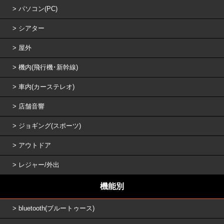
パソコン(PC)
シアター
屋外
機内(飛行機･新幹線)
車内(カーステレオ)
店舗音響
ジョギング(スポーツ)
アウトドア
レジャー/外出
機能別
bluetooth(ブルートゥース)