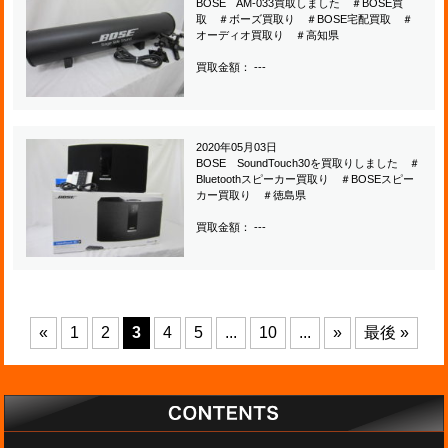
BOSE AM-033買取しました ＃BOSE買
取 ＃ボーズ買取り ＃BOSE宅配買取 ＃
オーディオ買取り ＃高知県
買取金額： ---
2020年05月03日
BOSE SoundTouch30を買取りしました ＃
Bluetoothスピーカー買取り ＃BOSEスピー
カー買取り ＃徳島県
買取金額： ---
«
1
2
3
4
5
...
10
...
»
最後 »