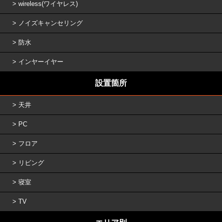
wireless(ワイヤレス)
ノイズキャンセリング
防水
インヤーイヤー
設置箇所
天井
PC
フロア
リビング
寝室
TV