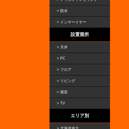
防水
インヤーイヤー
設置箇所
天井
PC
フロア
リビング
寝室
TV
エリア別
北海道地方