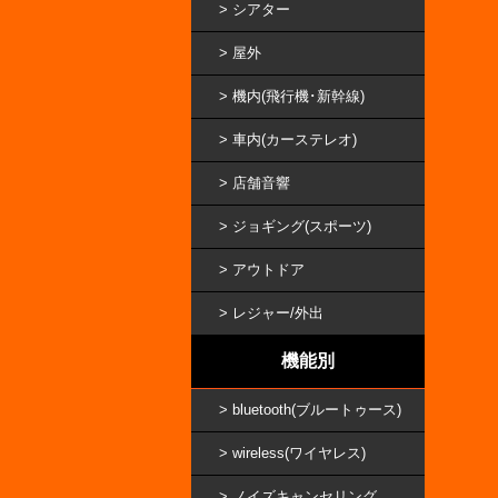
シアター
屋外
機内(飛行機･新幹線)
車内(カーステレオ)
店舗音響
ジョギング(スポーツ)
アウトドア
レジャー/外出
機能別
bluetooth(ブルートゥース)
wireless(ワイヤレス)
ノイズキャンセリング