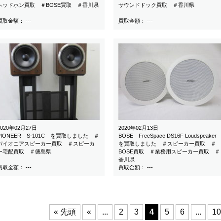
ヘッドホン買取 ＃BOSE買取 ＃香川県
サウンドドック買取 ＃香川県
買取金額： ---
買取金額： ---
2020年02月27日
2020年02月13日
PIONEER S-101C を買取しました ＃
BOSE FreeSpace DS16F Loudspeaker
パイオニアスピーカー買取 ＃スピーカ
を買取しました ＃スピーカー買取 ＃
ー宅配買取 ＃徳島県
BOSE買取 ＃業務用スピーカー買取 ＃
香川県
買取金額： ---
買取金額： ---
« 先頭
«
...
2
3
4
5
6
...
10