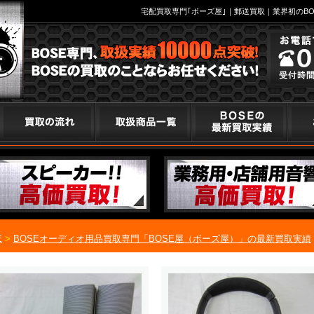
宅配買取専門｢ボーズ屋｣｜郵送買取｜業界初のBO
E
>
BOSEオーディオ用品買取専門「BOSE屋（ボーズ屋）」の最新買取実績