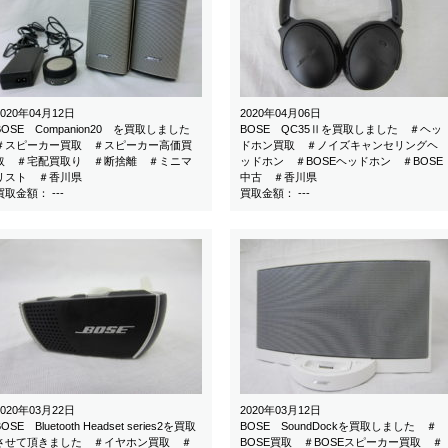
2020年04月12日
2020年04月06日
BOSE Companion20 を買取しました
BOSE QC35Ⅱを買取しました ＃ヘッ
＃スピーカー買取 ＃スピーカー高価買
ドホン買取 ＃ノイズキャンセリングヘ
取 ＃宅配買取り ＃断捨離 ＃ミニマ
ッドホン ＃BOSEヘッドホン ＃BOSE
リスト ＃香川県
中古 ＃香川県
買取金額： ---
買取金額： ---
2020年03月22日
2020年03月12日
BOSE Bluetooth Headset series2を買取
BOSE SoundDockを買取しました ＃
させて頂きました ＃イヤホン買取 ＃
BOSE買取 ＃BOSEスピーカー買取 ＃