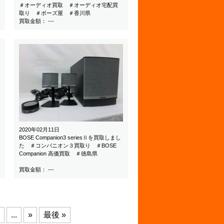
＃オーディオ買取 ＃オーディオ宅配買
取り ＃ボーズ屋 ＃香川県
買取金額： ---
2020年02月11日
BOSE Companion3 seriesⅡを買取しまし
た ＃コンパニオン３買取り ＃BOSE
Companion 高価買取 ＃徳島県
買取金額： ---
...
»
最後 »