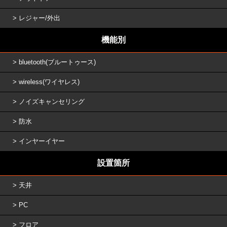
レジャー/外出
機能別
bluetooth(ブルートゥース)
wireless(ワイヤレス)
ノイズキャンセリング
防水
インヤーイヤー
設置箇所
天井
PC
フロア