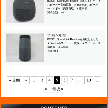
BOSE SoundLink Microを買取しました ＃
スピーカー高価買取 ＃Bluetoothスピーカ
ー ＃ボーズ高価買取 ＃東京都
買取金額： ---
2019年04月26日
BOSE SoundLink Revolveを買取しました
＃Bluetoothスピーカー買取 ＃スピーカー高
価買取 ＃広島県
買取金額： ---
« 先頭
«
...
3
4
5
6
7
...
10
...
»
最後 »