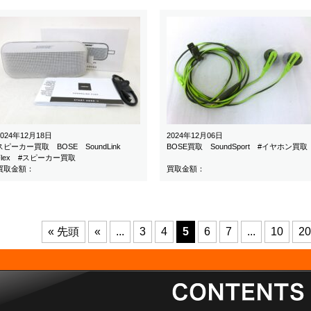
2024年12月18日
2024年12月06日
スピーカー買取 BOSE SoundLink
BOSE買取 SoundSport #イヤホン買取
Flex #スピーカー買取
買取金額：
買取金額：
« 先頭
«
...
3
4
5
6
7
...
10
20