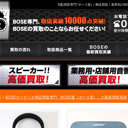
宅配買取専門｢ボーズ屋｣｜郵送買取｜業界初のBO
E
>
BOSEオーディオ用品買取専門「BOSE屋（ボーズ屋）」の最新買取実績