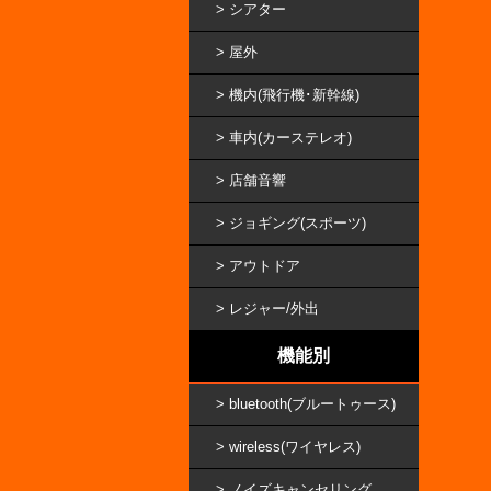
シアター
屋外
機内(飛行機･新幹線)
車内(カーステレオ)
店舗音響
ジョギング(スポーツ)
アウトドア
レジャー/外出
機能別
bluetooth(ブルートゥース)
wireless(ワイヤレス)
ノイズキャンセリング