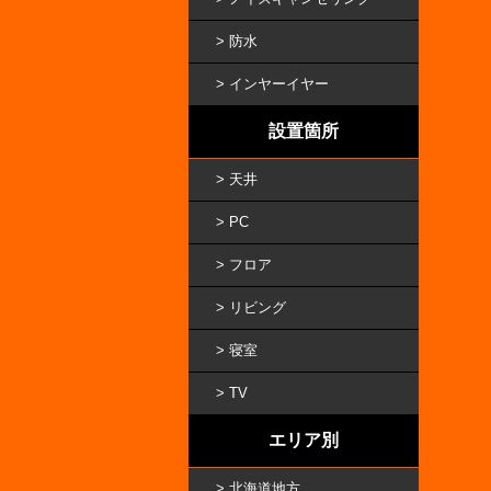
防水
インヤーイヤー
設置箇所
天井
PC
フロア
リビング
寝室
TV
エリア別
北海道地方